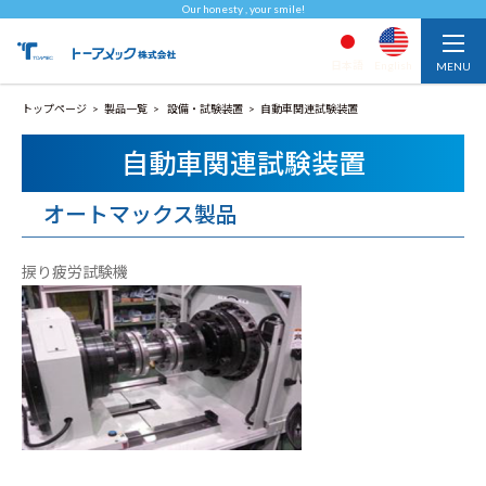
Our honesty , your smile!
日本語
English
トップページ
製品一覧
設備・試験装置
自動車関連試験装置
自動車関連試験装置
オートマックス製品
捩り疲労試験機