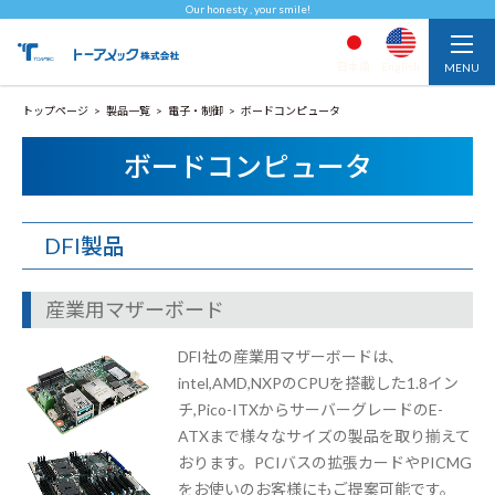
Our honesty , your smile!
日本語
English
トップページ
製品一覧
電子・制御
ボードコンピュータ
ボードコンピュータ
DFI製品
産業用マザーボード
DFI社の産業用マザーボードは、
intel,AMD,NXPのCPUを搭載した1.8イン
チ,Pico-ITXからサーバーグレードのE-
ATXまで様々なサイズの製品を取り揃えて
おります。PCIバスの拡張カードやPICMG
をお使いのお客様にもご提案可能です。