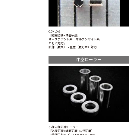
0.5×L0.6
［微細切削+精密研磨］
オーステナント系 マルテンサイト系
ともに対応。
試作（数本）～量産（数万本）対応
中空ローラー
小径内径研磨ローラー
［外径研磨+端面研磨+内径研磨］
内径加工サイズ：1.5mm～5.0mm