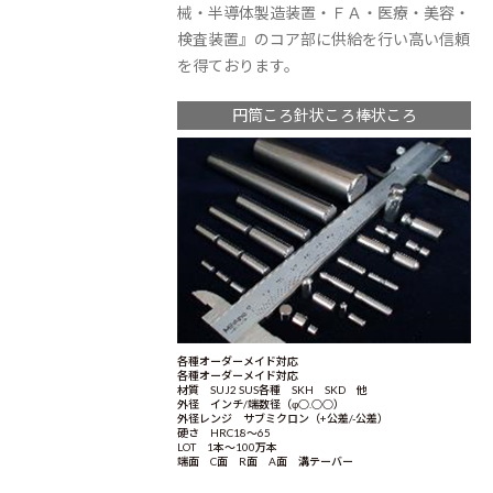
械・半導体製造装置・ＦＡ・医療・美容・
検査装置』のコア部に供給を行い高い信頼
を得ております。
円筒ころ針状ころ棒状ころ
各種オーダーメイド対応
各種オーダーメイド対応
材質 SUJ2 SUS各種 SKH SKD 他
外径 インチ/端数径（φ○.○○）
外径レンジ サブミクロン（+公差/-公差）
硬さ HRC18～65
LOT 1本～100万本
端面 C面 R面 A面 溝テーバー