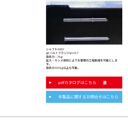
シャフトASSY
φ0.7×8.5 フランジφ1×0.7
抜去力：5kg
圧入・カシメ技術によりお客様の工程削減を可能にしま
す。
抜去力100kg以上も可能。
pdfカタログはこちら
本製品に関するお問合せはこちら