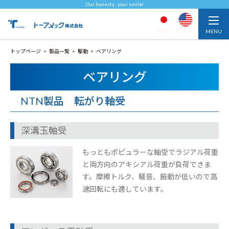
Our honesty , your smile!
日本語
English
トップページ
製品一覧
駆動
ベアリング
ベアリング
NTN製品 転がり軸受
深溝玉軸受
もっともポピュラーな軸受でラジアル荷重
と両方向のアキシアル荷重が負荷できま
す。摩擦トルク、騒音、振動が低いので高
速回転にも適しています。