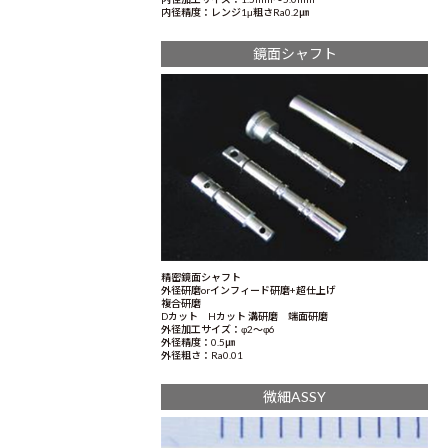
内径精度：レンジ1μ粗さRa0.2㎛
鏡面シャフト
精密鏡面シャフト
外径研磨orインフィード研磨+超仕上げ
複合研磨
Dカット Hカット 溝研磨 端面研磨
外径加工サイズ：φ2～φ6
外径精度：0.5㎛
外径粗さ：Ra0.01
微細ASSY