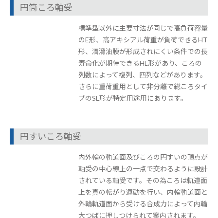
円筒ころ軸受
標準型以外に主要寸法が同じで高負荷容量
のE形、高アキシアル荷重が負荷できるHT
形、潤滑油膜が形成されにくい条件での長
寿命化が期待できるHL形があり、ころの
列数によって複列、四列などがあります。
さらに重荷重用として非分離で総ころタイ
プのSL形が特定用途用にあります。
円すいころ軸受
内外輪の軌道面及びころの円すいの頂点が
軸受の中心線上の一点で交わるように設計
されている軸受です。その為ころは軌道面
上を真の転がり運動を行い、内輪軌道面と
外輪軌道面から受ける合成力によって内輪
大つばに押しつけられて案内されます。