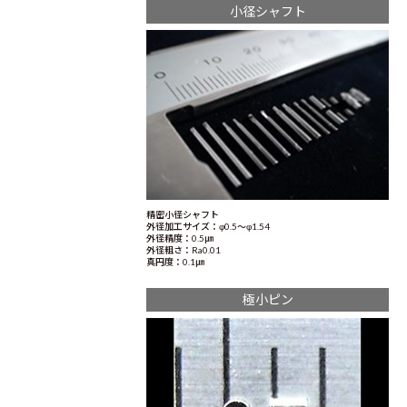
小径シャフト
精密小径シャフト
外径加工サイズ：φ0.5～φ1.54
外径精度：0.5㎛
外径粗さ：Ra0.01
真円度：0.1㎛
極小ピン