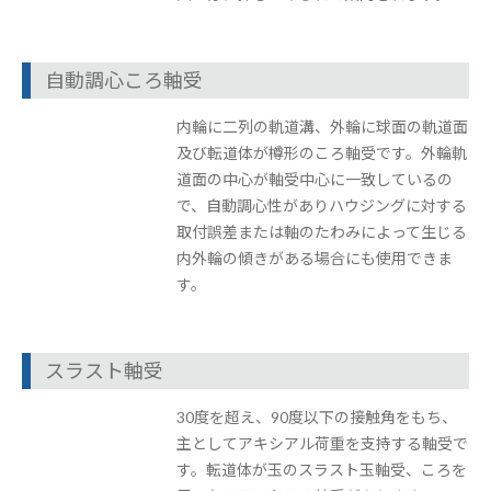
自動調心ころ軸受
内輪に二列の軌道溝、外輪に球面の軌道面
及び転道体が樽形のころ軸受です。外輪軌
道面の中心が軸受中心に一致しているの
で、自動調心性がありハウジングに対する
取付誤差または軸のたわみによって生じる
内外輪の傾きがある場合にも使用できま
す。
スラスト軸受
30度を超え、90度以下の接触角をもち、
主としてアキシアル荷重を支持する軸受で
す。転道体が玉のスラスト玉軸受、ころを